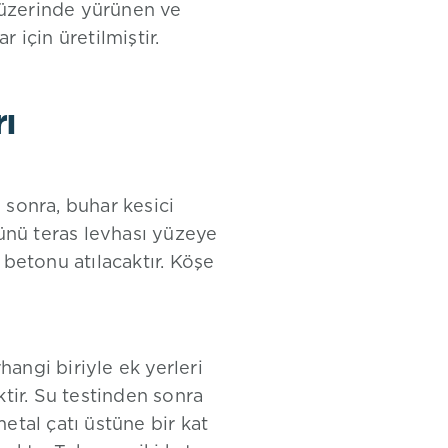
 üzerinde yürünen ve
 için üretilmiştir.
ı
 sonra, buhar kesici
yünü teras levhası yüzeye
 betonu atılacaktır. Köşe
angi biriyle ek yerleri
ktir. Su testinden sonra
etal çatı üstüne bir kat