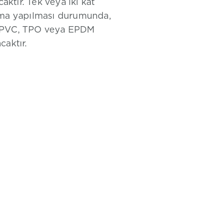
aktır. Tek veya iki kat
lama yapılması durumunda,
rak PVC, TPO veya EPDM
caktır.