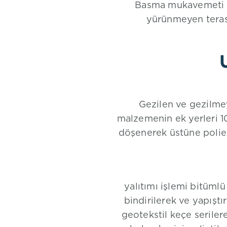
Basma mukavemeti yü
yürünmeyen teras ç
Gezilen ve gezilmey
malzemenin ek yerleri 10
döşenerek üstüne polieti
yalıtımı işlemi bitüml
bindirilerek ve yapıştı
geotekstil keçe seriler