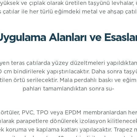
ksek ve çıplak olarak üretilen taşyünü levhalar,
atılar ile her türlü eğimdeki metal ve ahşap çatılar
Uygulama Alanları ve Esaslar
en teras çatılarda yüzey düzeltmeleri yapıldıktan
 cm bindirilerek yapıştırılacaktır. Daha sonra taş
len örtü serilecektir. Mala perdahlı baskı ve eğim
pahları tamamlandıktan sonra su-
ü örtüler, PVC, TPO veya EPDM membranlardan herh
rılarak parapetlere dönülerek izolasyon kilitlenece
ek koruma ve kaplama katları yapılacaktır. Trapez m