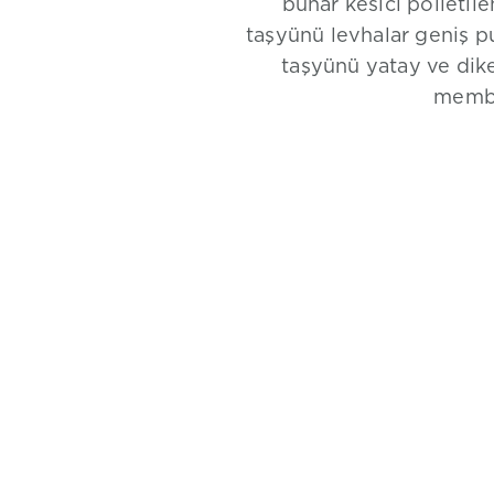
buhar kesici polietile
taşyünü levhalar geniş p
taşyünü yatay ve dike
membra