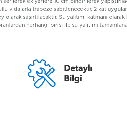
n serilerek ek yerlere 10 cm bindirilerek yapıştırılac
ullu vidalarla trapeze sabitlenecektir. 2 kat uygu
y olarak şaşırtılacaktır. Su yalıtımı katmanı ola
nlardan herhangi birisi ile su yalıtımı tamamlana